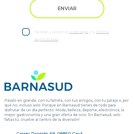
He leído y acepto el
Aviso legal
y la
Política
de privacidad
Pásalo en grande, con tu familia, con tus amigos, con tu pareja o, por
qué no, incluso solo. Porque en Barnasud tienes de todo para
disfrutar de un día perfecto. Moda, belleza, deporte, electrónica, la
mejor gastronomía y una gran oferta de ocio. En Barnasud, solo
faltas tú. ¡Vuelve al centro de la diversión!
Carrer Progrés 69, 08850 Gavá,