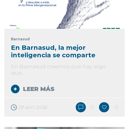
Barnasud
En Barnasud, la mejor
inteligencia se comparte
En Barnasud creemos que hay algo
que...
LEER MÁS
29 abril 2026
0
0