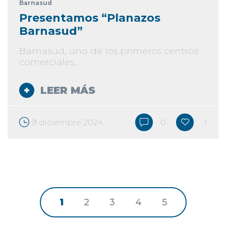
Barnasud
Presentamos “Planazos
Barnasud”
Barnasud, uno de los primeros centros
comerciales...
LEER MÁS
9 diciembre 2024
0
1
1
2
3
4
5