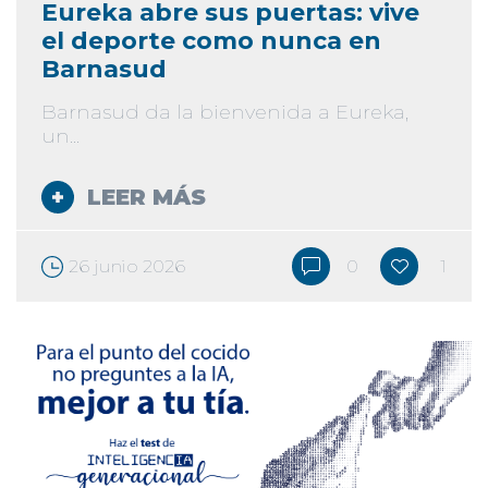
Eureka abre sus puertas: vive
el deporte como nunca en
Barnasud
Barnasud da la bienvenida a Eureka,
un...
LEER MÁS
26 junio 2026
0
1