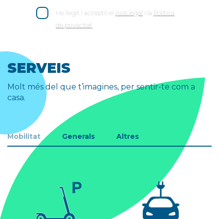
He llegit i accepto el
Avís legal
i la
Política
de privacitat
SERVEIS
Molt més del que t’imagines, per sentir-te com a
casa.
Mobilitat
Generals
Altres