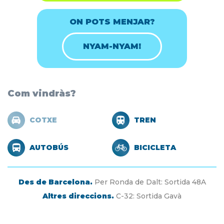
ON POTS MENJAR?
NYAM-NYAM!
Com vindràs?
COTXE
TREN
AUTOBÚS
BICICLETA
Des de Barcelona.
Per Ronda de Dalt: Sortida 48A
Altres direccions.
C-32: Sortida Gavà