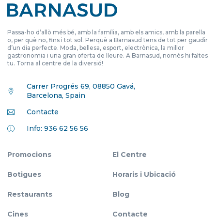
Passa-ho d’allò més bé, amb la família, amb els amics, amb la parella
o, per què no, fins i tot sol. Perquè a Barnasud tens de tot per gaudir
d’un dia perfecte. Moda, bellesa, esport, electrònica, la millor
gastronomia i una gran oferta de lleure. A Barnasud, només hi faltes
tu. Torna al centre de la diversió!
Carrer Progrés 69, 08850 Gavá,
Barcelona, Spain
Contacte
Info: 936 62 56 56
Promocions
El Centre
Botigues
Horaris i Ubicació
Restaurants
Blog
Cines
Contacte