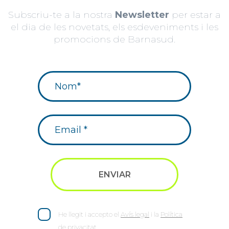
Subscriu-te a la nostra
Newsletter
per estar a
el dia de les novetats, els esdeveniments i les
promocions de Barnasud.
He llegit i accepto el
Avís legal
i la
Política
de privacitat