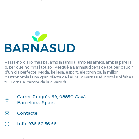
Passa-ho d’allò més bé, amb la família, amb els amics, amb la parella
o, per què no, fins i tot sol. Perquè a Barnasud tens de tot per gaudir
d’un dia perfecte. Moda, bellesa, esport, electrònica, la millor
gastronomia i una gran oferta de lleure. A Barnasud, només hi faltes
tu. Torna al centre de la diversió!
Carrer Progrés 69, 08850 Gavá,
Barcelona, Spain
Contacte
Info: 936 62 56 56