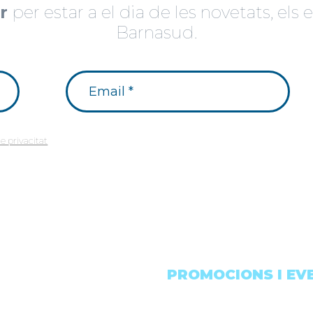
r
per estar a el dia de les novetats, el
Barnasud.
de privacitat
PROMOCIONS I EV