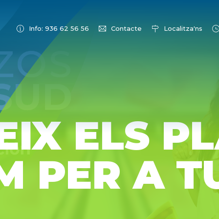
Info: 936 62 56 56
Contacte
Localitza'ns
IX ELS P
M PER A T