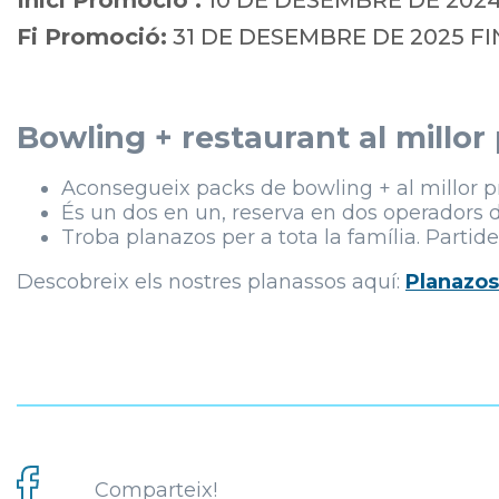
Inici Promoció :
10 DE DESEMBRE DE 202
Fi Promoció:
31 DE DESEMBRE DE 2025 F
Bowling + restaurant al millor
Aconsegueix packs de bowling + al millor pr
És un dos en un, reserva en dos operadors
Troba planazos per a tota la família. Partid
Descobreix els nostres planassos aquí:
Planazos
Comparteix!