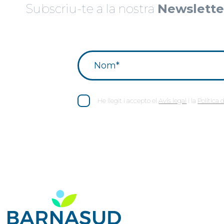
Subscriu-te a la nostra
Newslette
He llegit i accepto el
Avís legal
i la
Política 