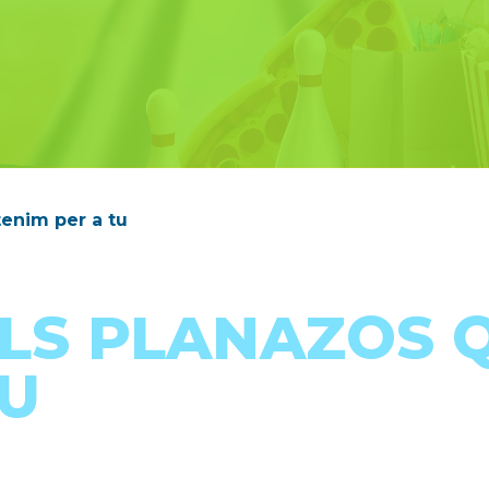
tenim per a tu
LS PLANAZOS 
TU