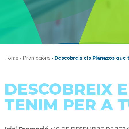
Home
·
Promocions
·
Descobreix els Planazos que 
DESCOBREIX E
TENIM PER A 