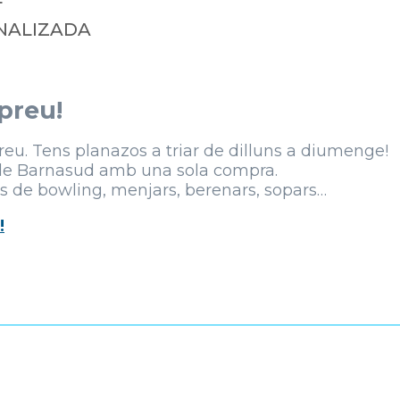
4
INALIZADA
 preu!
eu. Tens planazos a triar de dilluns a diumenge!
 de Barnasud amb una sola compra.
es de bowling, menjars, berenars, sopars…
!