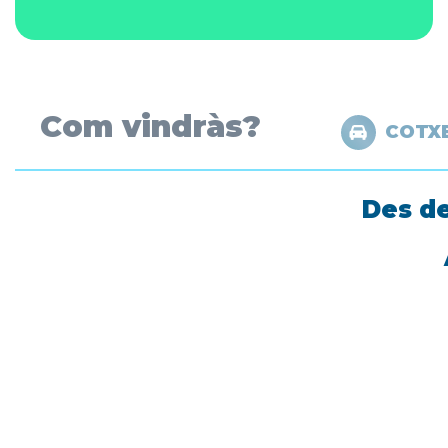
Com vindràs?
COTX
Des de