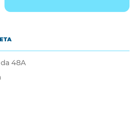
LETA
ida 48A
à