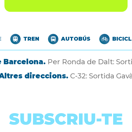
E
TREN
AUTOBÚS
BICIC
 Barcelona.
Per Ronda de Dalt: Sort
Altres direccions.
C-32: Sortida Gav
SUBSCRIU-TE