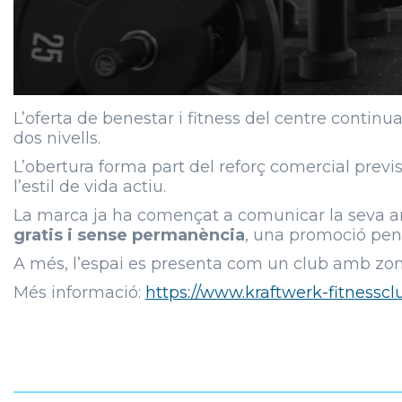
L’oferta de benestar i fitness del centre conti
dos nivells.
L’obertura forma part del reforç comercial previ
l’estil de vida actiu.
La marca ja ha començat a comunicar la seva 
gratis i sense permanència
, una promoció pensa
A més, l’espai es presenta com un club amb zon
Més informació:
https://www.kraftwerk-fitnessc