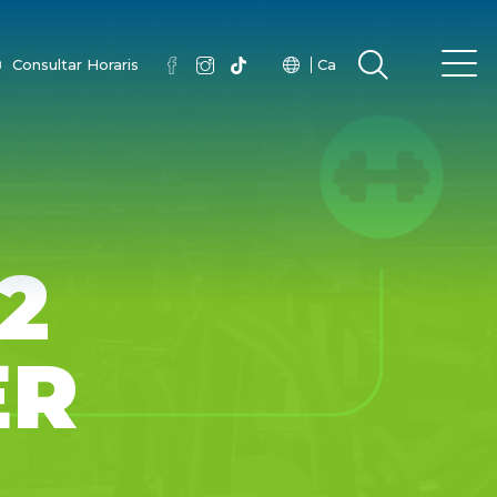
Consultar Horaris
Ca
2
ER