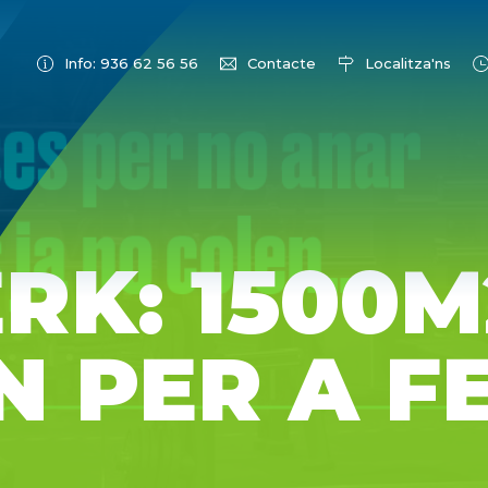
Info: 936 62 56 56
Contacte
Localitza'ns
RK: 1500M
N PER A F