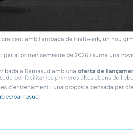
nua creixent amb l’arribada de Kraftwerk, un nou g
st per al primer semestre de 2026 i suma una nova
arribada a Barnasud amb una
oferta de llançamen
da per facilitar les primeres altes abans de l’ober
es d’entrenament i una proposta pensada per ofe
lub.es/barnasud