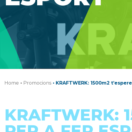
Home
·
Promocions
·
KRAFTWERK: 1500m2 t’esperen
KRAFTWERK: 1
PER A FER ES