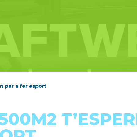
 per a fer esport
500M2 T’ESPE
PORT