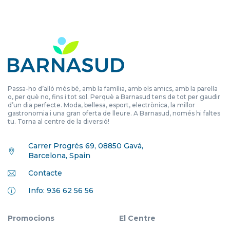
Passa-ho d’allò més bé, amb la família, amb els amics, amb la parella
o, per què no, fins i tot sol. Perquè a Barnasud tens de tot per gaudir
d’un dia perfecte. Moda, bellesa, esport, electrònica, la millor
gastronomia i una gran oferta de lleure. A Barnasud, només hi faltes
tu. Torna al centre de la diversió!
Carrer Progrés 69, 08850 Gavá,
Barcelona, Spain
Contacte
Info: 936 62 56 56
Promocions
El Centre