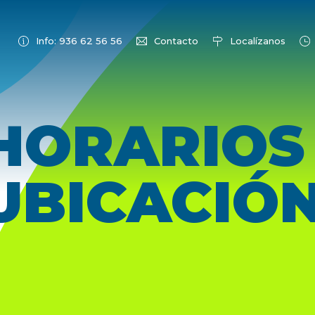
Info: 936 62 56 56
Contacto
Localízanos
HORARIOS
UBICACIÓ