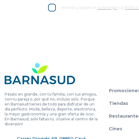
He leído y acepto el
Aviso legal
y la
Polític
Promocione
Pásalo en grande, con tu familia, con tus amigos,
con tu pareja o, por qué no, incluso solo. Porque
Tiendas
en Barnasud tienes de todo para disfrutar de un
día perfecto. Moda, belleza, deporte, electrónica,
la mejor gastronomía y una gran oferta de ocio.
Restaurante
En Barnasud, solo faltas tú. ¡Vuelve al centro de la
diversión!
Cines
Carrer Progrés 69, 08850 Gavá,