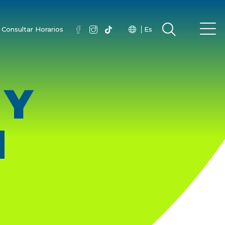
Consultar Horarios
Es
 Y
N