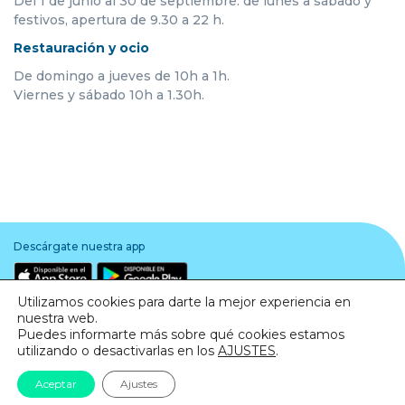
Del 1 de junio al 30 de septiembre: de lunes a sábado y
festivos, apertura de 9.30 a 22 h.
Restauración y ocio
De domingo a jueves de 10h a 1h.
Viernes y sábado 10h a 1.30h.
Descárgate nuestra app
Utilizamos cookies para darte la mejor experiencia en
nuestra web.
Puedes informarte más sobre qué cookies estamos
utilizando o desactivarlas en los
AJUSTES
.
Aviso legal
·
Política de Privacidad
·
Política de Cookies
Aceptar
Ajustes
© Todos los derechos reservados. Barnasud 2020