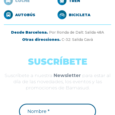
COCHE
TREN
AUTOBÚS
BICICLETA
Desde Barcelona.
Por Ronda de Dalt: Salida 48A
Otras direcciones.
C-32: Salida Gavà
SUSCRÍBETE
Suscríbete a nuestra
Newsletter
para estar al
día de las novedades, los eventos y las
promociones de Barnasud.