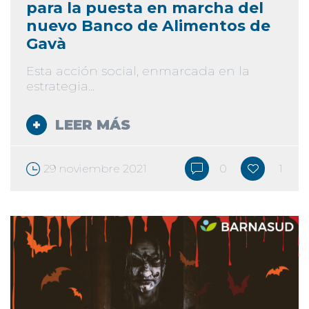
para la puesta en marcha del
nuevo Banco de Alimentos de
Gavà
Esta acción social, enmarcada en la
estrategia...
LEER MÁS
29 noviembre 2021
0
1