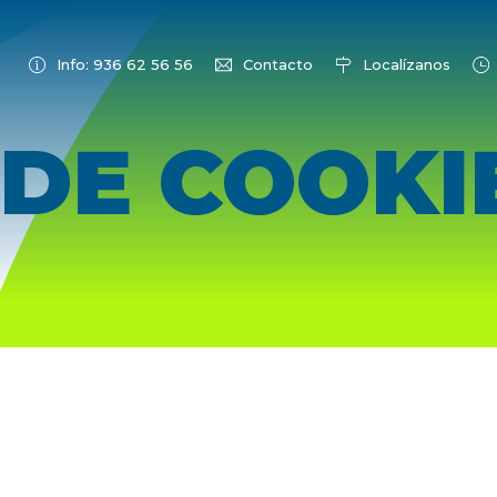
Info: 936 62 56 56
Contacto
Localízanos
 DE COOKI