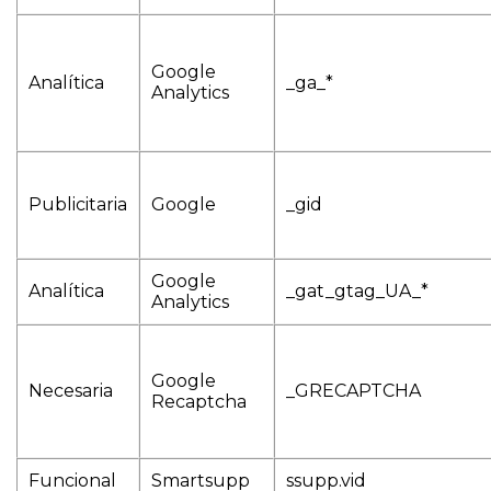
Google
Analítica
_ga_*
Analytics
Publicitaria
Google
_gid
Google
Analítica
_gat_gtag_UA_*
Analytics
Google
Necesaria
_GRECAPTCHA
Recaptcha
Funcional
Smartsupp
ssupp.vid