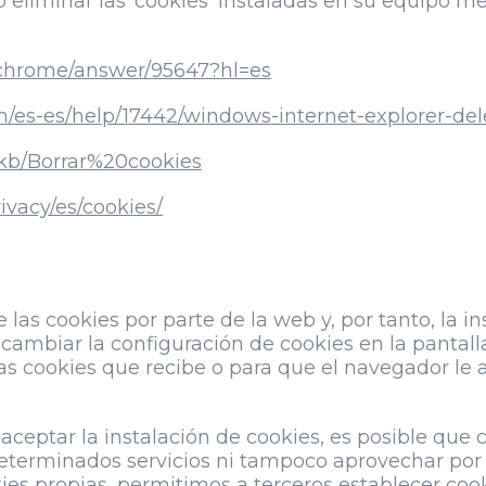
 o eliminar las ‘cookies’ instaladas en su equipo m
/chrome/answer/95647?hl=es
com/es-es/help/17442/windows-internet-explorer-d
s/kb/Borrar%20cookies
ivacy/es/cookies/
 las cookies por parte de la web y, por tanto, la 
 cambiar la configuración de cookies en la pantall
as cookies que recibe o para que el navegador le
eptar la instalación de cookies, es posible que ci
determinados servicios ni tampoco aprovechar por
es propias, permitimos a terceros establecer cook