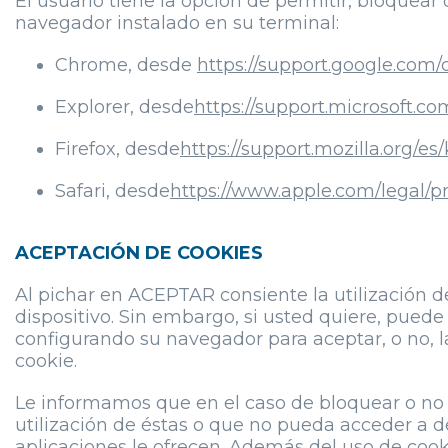
El usuario tiene la opción de permitir, bloquear
navegador instalado en su terminal:
Chrome, desde
https://support.google.com
Explorer, desde
https://support.microsoft.
Firefox, desde
https://support.mozilla.org/e
Safari, desde
https://www.apple.com/legal/pr
ACEPTACIÓN DE COOKIES
Al pichar en ACEPTAR consiente la utilización de
dispositivo. Sin embargo, si usted quiere, puede
configurando su navegador para aceptar, o no, l
cookie.
Le informamos que en el caso de bloquear o no ac
utilización de éstas o que no pueda acceder a 
aplicaciones le ofrecen. Además del uso de cooki