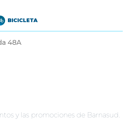
BICICLETA
ida 48A
à
ventos y las promociones de Barnasud.