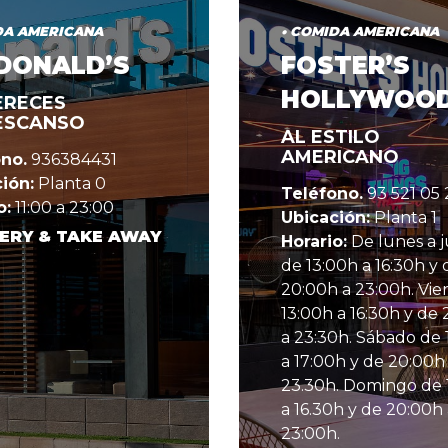
DA AMERICANA
• COMIDA AMERICANA
DONALD’S
FOSTER’S
HOLLYWOO
ERECES
ESCANSO
AL ESTILO
AMERICANO
no.
936384431
ión:
Planta 0
Teléfono.
93 521 05 
o:
11:00 a 23:00
Ubicación:
Planta 1
ERY & TAKE AWAY
Horario:
De lunes a 
de 13:00h a 16:30h y 
20:00h a 23:00h. Vie
13:00h a 16:30h y de
a 23:30h. Sábado de 
a 17:00h y de 20:00h
23.30h. Domingo de 
a 16.30h y de 20:00h
23:00h.