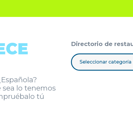
ECE
Directorio de resta
Seleccionar categoría
 ¿Española?
 sea lo tenemos
ompruébalo tú