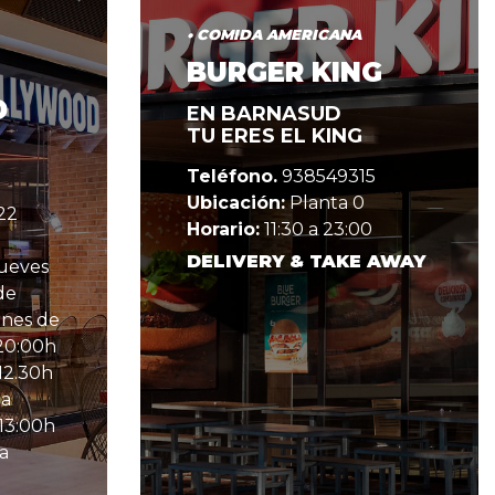
• COMIDA AMERICANA
BURGER KING
D
EN BARNASUD
TU ERES EL KING
Teléfono.
938549315
Ubicación:
Planta 0
22
Horario:
11:30 a 23:00
DELIVERY & TAKE AWAY
jueves
de
rnes de
 20:00h
12.30h
 a
13:00h
 a