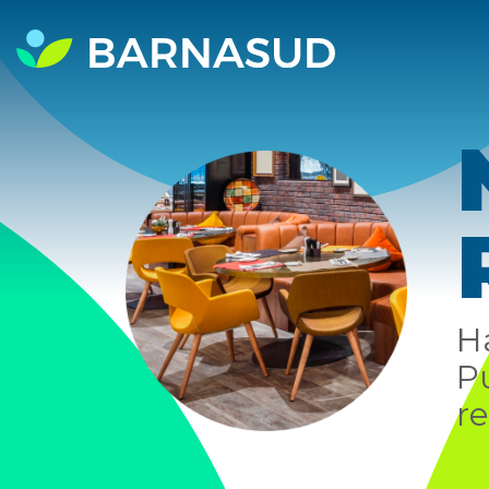
H
P
r