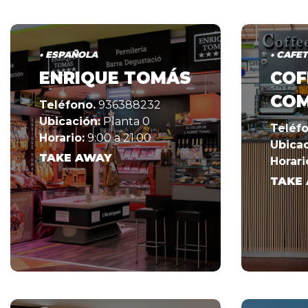
• ESPAÑOLA
• CAFE
ENRIQUE TOMÁS
COF
CO
Teléfono.
936388232
Ubicación:
Planta 0
Teléfo
Horario:
9:00 a 21:00
Ubicac
TAKE AWAY
Horari
TAKE