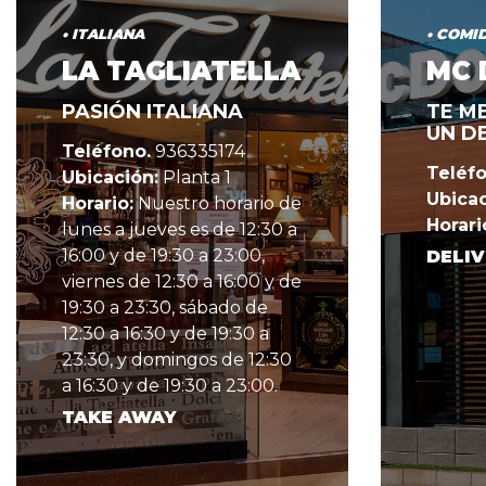
• ITALIANA
• COMI
LA TAGLIATELLA
MC 
PASIÓN ITALIANA
TE M
UN D
Teléfono.
936335174
Teléfo
Ubicación:
Planta 1
Ubicac
Horario:
Nuestro horario de
Horari
lunes a jueves es de 12:30 a
16:00 y de 19:30 a 23:00,
DELIV
viernes de 12:30 a 16:00 y de
19:30 a 23:30, sábado de
12:30 a 16:30 y de 19:30 a
23:30, y domingos de 12:30
a 16:30 y de 19:30 a 23:00.
TAKE AWAY