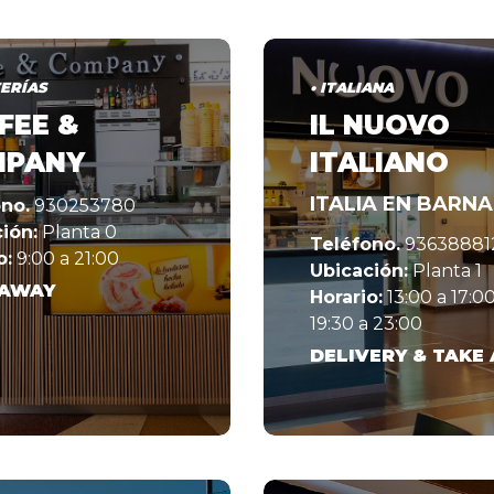
TERÍAS
• ITALIANA
FEE &
IL NUOVO
MPANY
ITALIANO
ITALIA EN BARN
no.
930253780
ión:
Planta 0
Teléfono.
93638881
o:
9:00 a 21:00
Ubicación:
Planta 1
 AWAY
Horario:
13:00 a 17:00
19:30 a 23:00
DELIVERY & TAKE