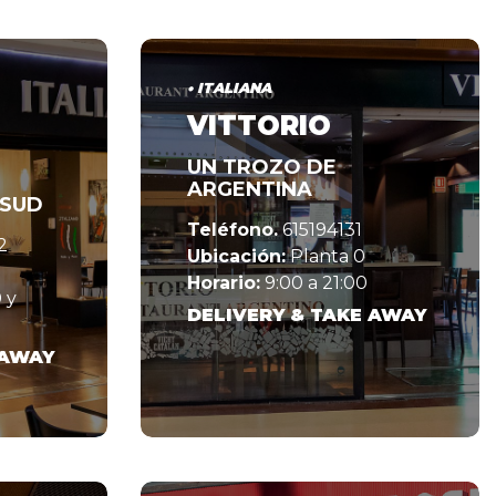
• ITALIANA
VITTORIO
UN TROZO DE
ARGENTINA
ASUD
Teléfono.
615194131
2
Ubicación:
Planta 0
Horario:
9:00 a 21:00
 y
DELIVERY & TAKE AWAY
 AWAY