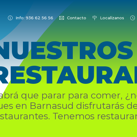
Info: 936 62 56 56
Contacto
Localízanos
NUESTROS
RESTAURA
abrá que parar para comer, ¿
ues en Barnasud disfrutarás d
estaurantes. Tenemos restauran