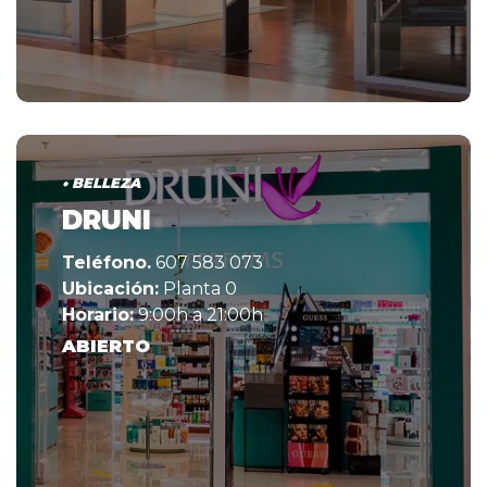
• BELLEZA
DRUNI
Teléfono.
607 583 073
Ubicación:
Planta 0
Horario:
9:00h a 21:00h
ABIERTO