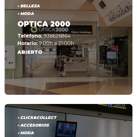
• BELLEZA
• MODA
OPTICA 2000
Teléfono.
936626864
Horario:
9:00h a 21:00h
ABIERTO
• CLICK&COLLECT
• ACCESORIOS
• MODA