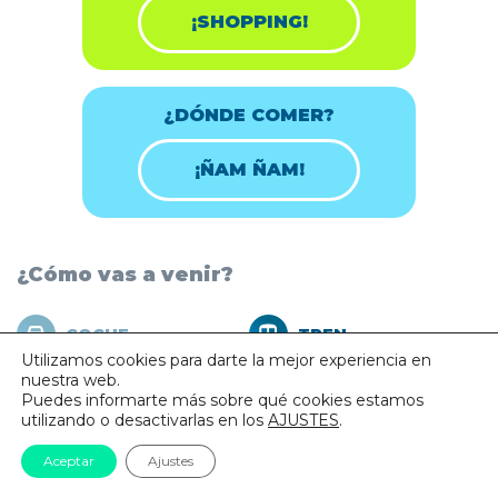
¡SHOPPING!
¿DÓNDE COMER?
¡ÑAM ÑAM!
¿Cómo vas a venir?
COCHE
TREN
Utilizamos cookies para darte la mejor experiencia en
nuestra web.
AUTOBÚS
BICICLETA
Puedes informarte más sobre qué cookies estamos
utilizando o desactivarlas en los
AJUSTES
.
Aceptar
Ajustes
Desde Barcelona.
Por Ronda de Dalt: Salida 48A