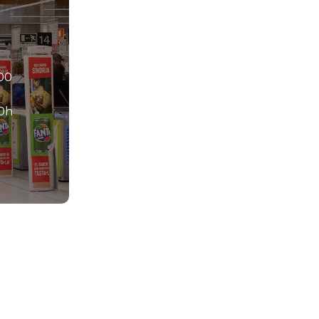
00
00h