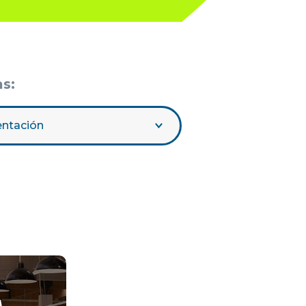
as:
entación
A