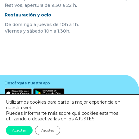
festivos, apertura de 9.30 a 22 h.
Restauración y ocio
De domingo a jueves de 10h a 1h.
Viernes y sábado 10h a 1.30h.
Descárgate nuestra app
Utilizamos cookies para darte la mejor experiencia en
nuestra web.
Puedes informarte más sobre qué cookies estamos
utilizando o desactivarlas en los
AJUSTES
.
Aviso legal
·
Política de Privacidad
·
Política de Cookies
Aceptar
Ajustes
© Todos los derechos reservados. Barnasud 2020