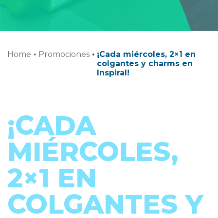
Home
·
Promociones
·
¡Cada miércoles, 2×1 en
colgantes y charms en
Inspiral!
¡CADA
MIÉRCOLES,
2×1 EN
COLGANTES Y