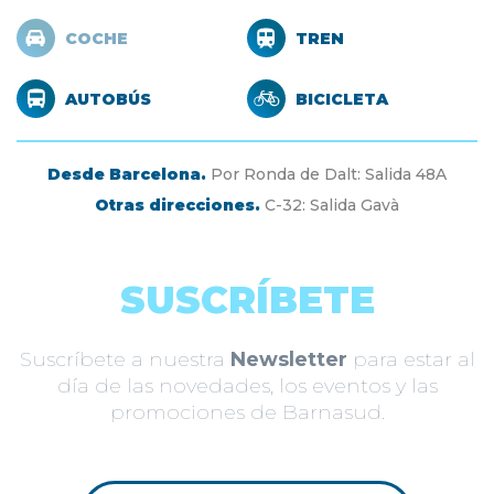
COCHE
TREN
AUTOBÚS
BICICLETA
Desde Barcelona.
Por Ronda de Dalt: Salida 48A
Otras direcciones.
C-32: Salida Gavà
SUSCRÍBETE
Suscríbete a nuestra
Newsletter
para estar al
día de las novedades, los eventos y las
promociones de Barnasud.