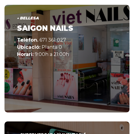
• BELLESA
SAIGON NAILS
Telèfon.
671 361 027
Ubicació:
Planta 0
Horari:
9:00h a 21:00h