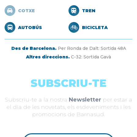
COTXE
TREN
AUTOBÚS
BICICLETA
Des de Barcelona.
Per Ronda de Dalt: Sortida 48A
Altres direccions.
C-32: Sortida Gavà
SUBSCRIU-TE
Subscriu-te a la nostra
Newsletter
per estar a
el dia de les novetats, els esdeveniments i les
promocions de Barnasud.