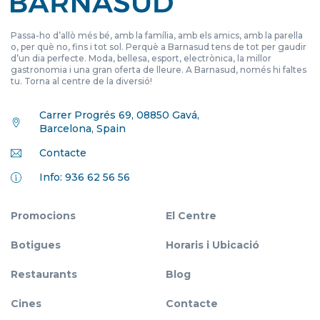
Passa-ho d’allò més bé, amb la família, amb els amics, amb la parella
o, per què no, fins i tot sol. Perquè a Barnasud tens de tot per gaudir
d’un dia perfecte. Moda, bellesa, esport, electrònica, la millor
gastronomia i una gran oferta de lleure. A Barnasud, només hi faltes
tu. Torna al centre de la diversió!
Carrer Progrés 69, 08850 Gavá,
Barcelona, Spain
Contacte
Info: 936 62 56 56
Promocions
El Centre
Botigues
Horaris i Ubicació
Restaurants
Blog
Cines
Contacte