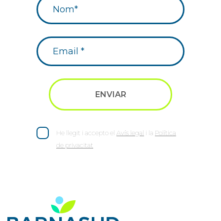
He llegit i accepto el
Avís legal
i la
Política
de privacitat