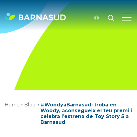
Home
·
Blog
·
#WoodyaBarnasud: troba en
Woody, aconsegueix el teu premi i
celebra l’estrena de Toy Story 5 a
Barnasud