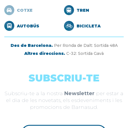
COTXE
TREN
AUTOBÚS
BICICLETA
Des de Barcelona.
Per Ronda de Dalt: Sortida 48A
Altres direccions.
C-32: Sortida Gavà
SUBSCRIU-TE
Subscriu-te a la nostra
Newsletter
per estar a
el dia de les novetats, els esdeveniments i les
promocions de Barnasud.