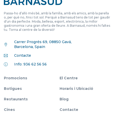
Passa-ho d’allò més bé, amb la família, amb els amics, amb la parella
o, per què no, fins i tot sol. Perquè a Barnasud tens de tot per gaudir
d’un dia perfecte. Moda, bellesa, esport, electrònica, la millor
gastronomia i una gran oferta de lleure. A Barnasud, només hi faltes
tu. Torna al centre de la diversió!
Carrer Progrés 69, 08850 Gavá,
Barcelona, Spain
Contacte
Info: 936 62 56 56
Promocions
El Centre
Botigues
Horaris i Ubicació
Restaurants
Blog
Cines
Contacte