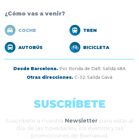
¿Cómo vas a venir?
COCHE
TREN
AUTOBÚS
BICICLETA
Desde Barcelona.
Por Ronda de Dalt: Salida 48A
Otras direcciones.
C-32: Salida Gavà
SUSCRÍBETE
Suscríbete a nuestra
Newsletter
para estar al
día de las novedades, los eventos y las
promociones de Barnasud.