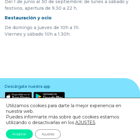
Del 1 de junio al 30 de septiembre: de lunes a sábado y
festivos, apertura de 9.30 a 22 h.
Restauración y ocio
De domingo a jueves de 10h a 1h.
Viernes y sábado 10h a 1.30h.
Descárgate nuestra app
Utilizamos cookies para darte la mejor experiencia en
nuestra web.
Puedes informarte más sobre qué cookies estamos
utilizando o desactivarlas en los
AJUSTES
.
Aviso legal
·
Política de Privacidad
·
Política de Cookies
Aceptar
Ajustes
© Todos los derechos reservados. Barnasud 2020