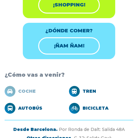
¡SHOPPING!
¿DÓNDE COMER?
¡ÑAM ÑAM!
¿Cómo vas a venir?
COCHE
TREN
AUTOBÚS
BICICLETA
Desde Barcelona.
Por Ronda de Dalt: Salida 48A
Otras direcciones.
C-32: Salida Gavà