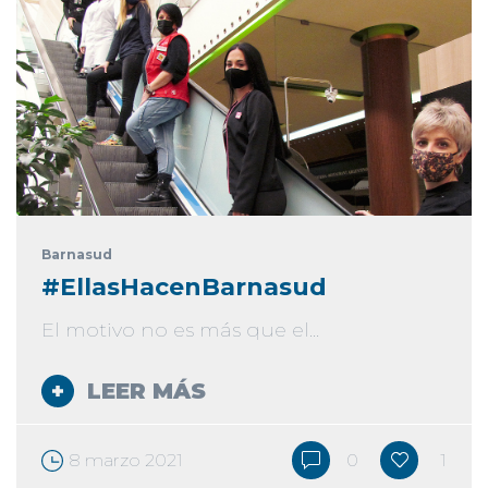
Barnasud
#EllasHacenBarnasud
El motivo no es más que el...
LEER MÁS
8 marzo 2021
0
1