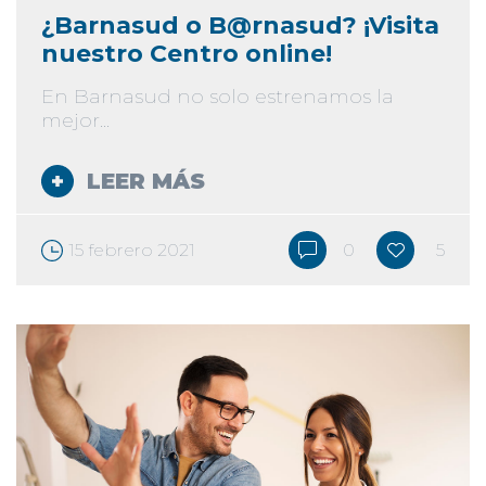
¿Barnasud o B@rnasud? ¡Visita
nuestro Centro online!
En Barnasud no solo estrenamos la
mejor...
LEER MÁS
15 febrero 2021
0
5