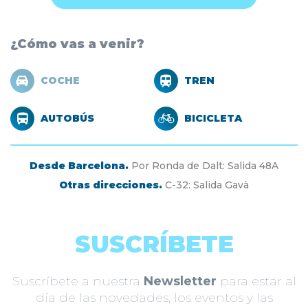
¿Cómo vas a venir?
COCHE
TREN
AUTOBÚS
BICICLETA
Desde Barcelona.
Por Ronda de Dalt: Salida 48A
Otras direcciones.
C-32: Salida Gavà
SUSCRÍBETE
Suscríbete a nuestra
Newsletter
para estar al
día de las novedades, los eventos y las