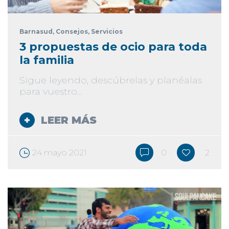
Barnasud
, Consejos
, Servicios
3 propuestas de ocio para toda
la familia
Sigue leyendo, descúbrelas y planéalas
para vuestro...
LEER MÁS
24 mayo 2021
0
2