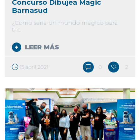
Concurso Dibujea Magic
Barnasud
¿Cómo seria un mundo mágico para
ti?...
LEER MÁS
15 abril 2021
0
2