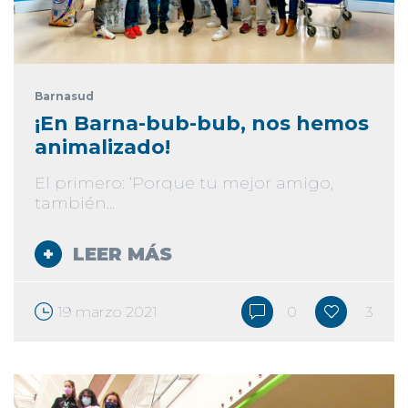
Barnasud
¡En Barna-bub-bub, nos hemos
animalizado!
El primero: ‘Porque tu mejor amigo,
también...
LEER MÁS
19 marzo 2021
0
3