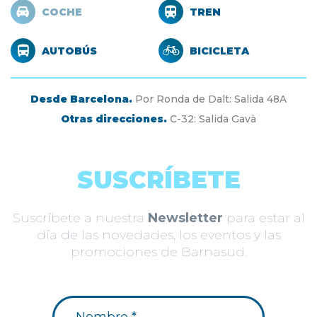
COCHE
TREN
AUTOBÚS
BICICLETA
Desde Barcelona.
Por Ronda de Dalt: Salida 48A
Otras direcciones.
C-32: Salida Gavà
SUSCRÍBETE
Suscríbete a nuestra
Newsletter
para estar al
día de las novedades, los eventos y las
promociones de Barnasud.