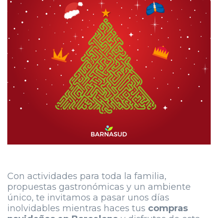
Con actividades para toda la familia,
propuestas gastronómicas y un ambiente
único, te invitamos a pasar unos días
inolvidables mientras haces tus
compras