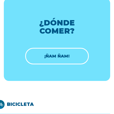
¿DÓNDE
COMER?
¡ÑAM ÑAM!
BICICLETA