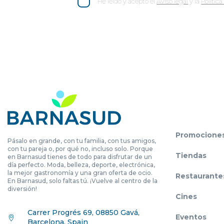
He leído y acepto el
Aviso legal
y la
Polític
Promocione
Pásalo en grande, con tu familia, con tus amigos,
con tu pareja o, por qué no, incluso solo. Porque
Tiendas
en Barnasud tienes de todo para disfrutar de un
día perfecto. Moda, belleza, deporte, electrónica,
la mejor gastronomía y una gran oferta de ocio.
Restaurante
En Barnasud, solo faltas tú. ¡Vuelve al centro de la
diversión!
Cines
Carrer Progrés 69, 08850 Gavá,
Eventos
Barcelona, Spain