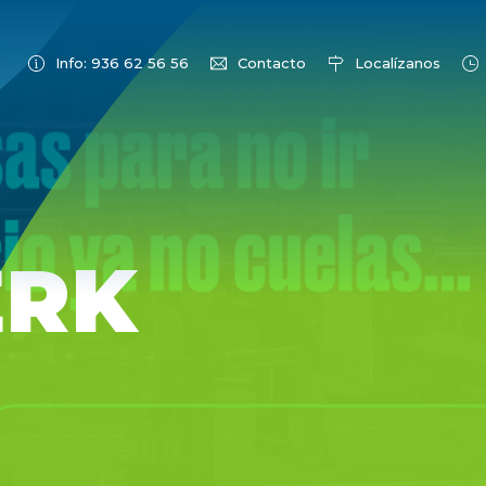
Info: 936 62 56 56
Contacto
Localízanos
ERK