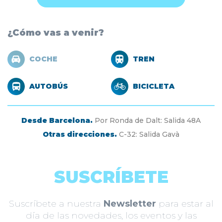
¿Cómo vas a venir?
COCHE
TREN
AUTOBÚS
BICICLETA
Desde Barcelona.
Por Ronda de Dalt: Salida 48A
Otras direcciones.
C-32: Salida Gavà
SUSCRÍBETE
Suscríbete a nuestra
Newsletter
para estar al
día de las novedades, los eventos y las