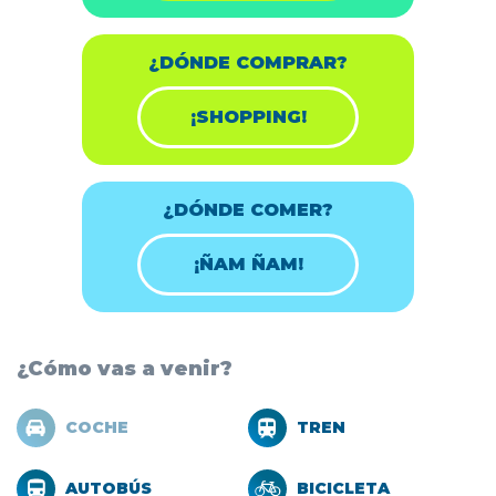
¿DÓNDE COMPRAR?
¡SHOPPING!
¿DÓNDE COMER?
¡ÑAM ÑAM!
¿Cómo vas a venir?
COCHE
TREN
AUTOBÚS
BICICLETA