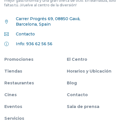
mejor gastronomía y una gran oferta de ocio. En Barnasud, solo
faltas tú. ¡Vuelve al centro de la diversión!
Carrer Progrés 69, 08850 Gavá,
Barcelona, Spain
Contacto
Info: 936 62 56 56
Promociones
El Centro
Tiendas
Horarios y Ubicación
Restaurantes
Blog
Cines
Contacto
Eventos
Sala de prensa
Servicios