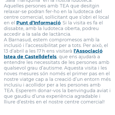
“Sala Tranquil·la” en la nostra ludoteca.
Aquelles persones amb TEA que desitgin
relaxar-se podran fer-ho en la ludoteca del
centre comercial, sol·licitant que s’obri el local
en el
Punt d’Informació
. Si la visita es fa el
dissabte, amb la ludoteca oberta, podreu
accedir a la sala de lactància.
A Barnasud, estem compromesos amb la
inclusió i l’accessibilitat per a tots. Per això, el
13 d’abril a les 17 h ens visitarà
l’Associació
Istea de Castelldefels
, que ens ajudarà a
entendre les necessitats de les persones amb
qualsevol grau d’autisme. Aquesta visita i les
noves mesures són només el primer pas en el
nostre viatge cap a la creació d’un entorn més
inclusiu i acollidor per a les persones amb
TEA. Esperem donar-vos la benvinguda aviat i
que gaudiu d’una experiència agradable i
lliure d’estrès en el nostre centre comercial!