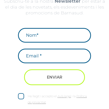
Subscriu-te a la nostra
Newsletter
per estar a
el dia de les novetats, els esdeveniments i les
promocions de Barnasud.
He llegit i accepto el
Avís legal
i la
Política
de privacitat