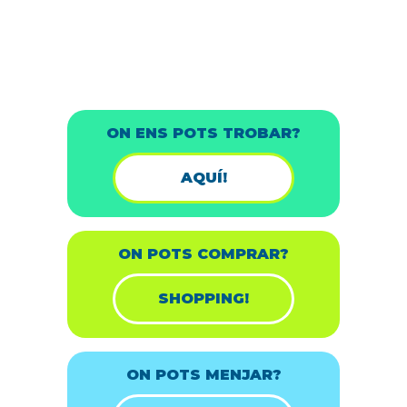
ON ENS POTS TROBAR?
AQUÍ!
ON POTS COMPRAR?
SHOPPING!
ON POTS MENJAR?