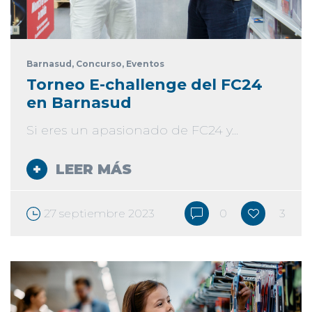
Barnasud
, Concurso
, Eventos
Torneo E-challenge del FC24
en Barnasud
Si eres un apasionado de FC24 y...
LEER MÁS
27 septiembre 2023
0
3