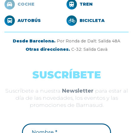
COCHE
TREN
AUTOBÚS
BICICLETA
Desde Barcelona.
Por Ronda de Dalt: Salida 48A
Otras direcciones.
C-32: Salida Gavà
SUSCRÍBETE
Suscríbete a nuestra
Newsletter
para estar al
día de las novedades, los eventos y las
promociones de Barnasud.