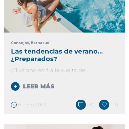
Consejos
, Barnasud
Las tendencias de verano…
¿Preparados?
¡El verano está a la vuelta de...
LEER MÁS
6 junio 2023
0
0