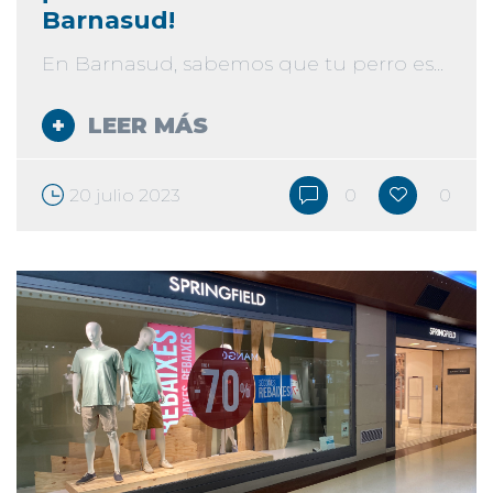
Barnasud!
En Barnasud, sabemos que tu perro es...
LEER MÁS
20 julio 2023
0
0