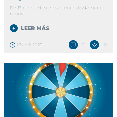
En Barnasud lo encontrarás todo para
renovar...
LEER MÁS
27 abril 2023
0
0