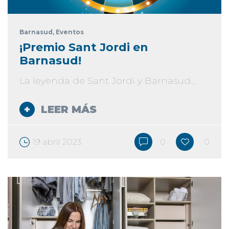
Barnasud
, Eventos
¡Premio Sant Jordi en
Barnasud!
La leyenda de Sant Jordi y Barnasud...
LEER MÁS
19 abril 2023
0
0