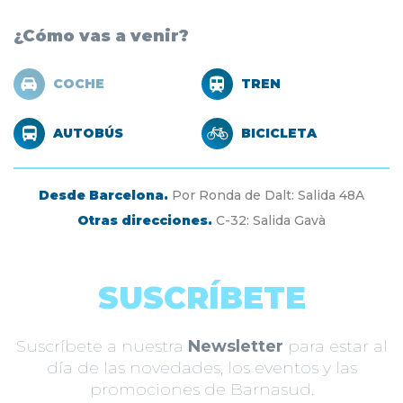
¿Cómo vas a venir?
COCHE
TREN
AUTOBÚS
BICICLETA
Desde Barcelona.
Por Ronda de Dalt: Salida 48A
Otras direcciones.
C-32: Salida Gavà
SUSCRÍBETE
Suscríbete a nuestra
Newsletter
para estar al
día de las novedades, los eventos y las
promociones de Barnasud.