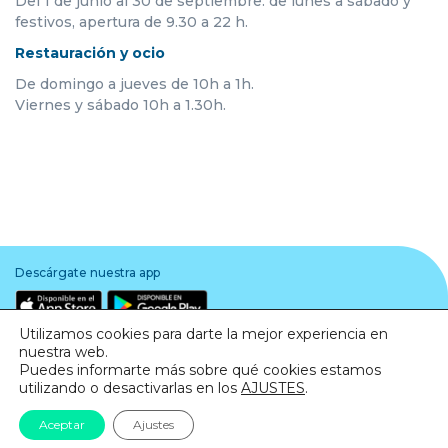
Del 1 de junio al 30 de septiembre: de lunes a sábado y
festivos, apertura de 9.30 a 22 h.
Restauración y ocio
De domingo a jueves de 10h a 1h.
Viernes y sábado 10h a 1.30h.
Descárgate nuestra app
Utilizamos cookies para darte la mejor experiencia en
nuestra web.
Puedes informarte más sobre qué cookies estamos
utilizando o desactivarlas en los
AJUSTES
.
Aviso legal
·
Política de Privacidad
·
Política de Cookies
Aceptar
Ajustes
© Todos los derechos reservados. Barnasud 2020