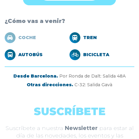
¿Cómo vas a venir?
COCHE
TREN
AUTOBÚS
BICICLETA
Desde Barcelona.
Por Ronda de Dalt: Salida 48A
Otras direcciones.
C-32: Salida Gavà
SUSCRÍBETE
Suscríbete a nuestra
Newsletter
para estar al
día de las novedades, los eventos y las