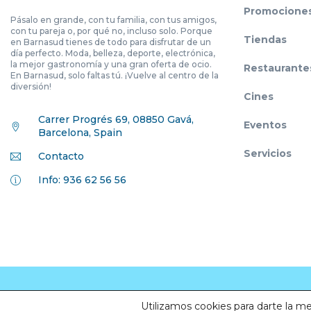
Promocione
Pásalo en grande, con tu familia, con tus amigos,
con tu pareja o, por qué no, incluso solo. Porque
Tiendas
en Barnasud tienes de todo para disfrutar de un
día perfecto. Moda, belleza, deporte, electrónica,
la mejor gastronomía y una gran oferta de ocio.
Restaurante
En Barnasud, solo faltas tú. ¡Vuelve al centro de la
diversión!
Cines
Carrer Progrés 69, 08850 Gavá,
Eventos
Barcelona, Spain
Servicios
Contacto
Info: 936 62 56 56
© Todos los derechos reservados. Barnasud 2020
Utilizamos cookies para darte la m