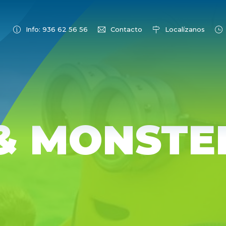
Info: 936 62 56 56
Contacto
Localízanos
& MONSTE