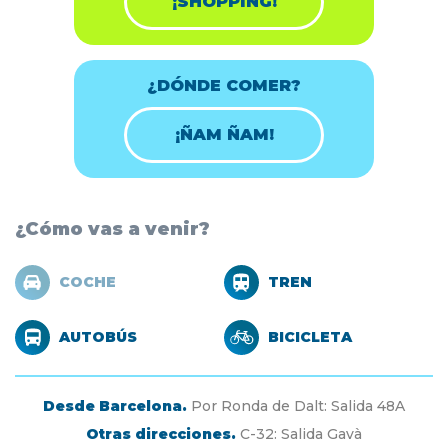
¡SHOPPING!
¿DÓNDE COMER?
¡ÑAM ÑAM!
¿Cómo vas a venir?
COCHE
TREN
AUTOBÚS
BICICLETA
Desde Barcelona.
Por Ronda de Dalt: Salida 48A
Otras direcciones.
C-32: Salida Gavà