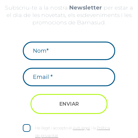
Subscriu-te a la nostra
Newsletter
per estar a
el dia de les novetats, els esdeveniments i les
promocions de Barnasud.
He llegit i accepto el
Avís legal
i la
Política
de privacitat