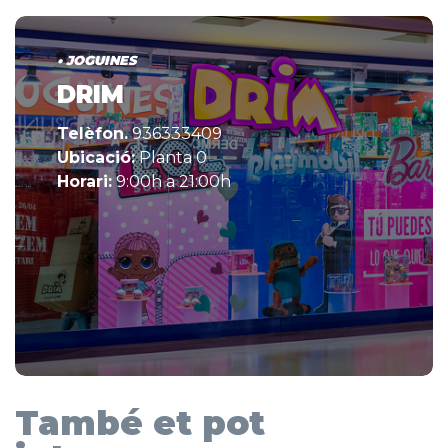
• JOGUINES
DRIM
Telèfon.
936333409
Ubicació:
Planta 0
Horari:
9:00h a 21:00h
També et pot