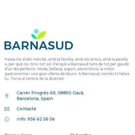
Passa-ho d’allò més bé, amb la família, amb els amics, amb la parella
o, per què no, fins i tot sol. Perquè a Barnasud tens de tot per gaudir
d’un dia perfecte. Moda, bellesa, esport, electrònica, la millor
gastronomia i una gran oferta de lleure. A Barnasud, només hi faltes
tu. Torna al centre de la diversió!
Carrer Progrés 69, 08850 Gavá,
Barcelona, Spain
Contacte
Info: 936 62 56 56