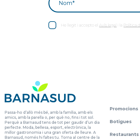
He llegit i accepto el
Avís legal
i la
Política 
Promocions
Passa-ho d’allò més bé, amb la família, amb els
amics, amb la parella o, per què no, fins i tot sol.
Botigues
Perquè a Barnasud tens de tot per gaudir d’un dia
perfecte. Moda, bellesa, esport, electrònica, la
millor gastronomia i una gran oferta de lleure. A
Restaurants
Barnasud, només hi faltes tu. Torna al centre de la