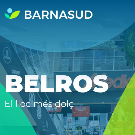
BELROS
El lloc més dolç