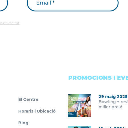
de privacitat
PROMOCIONS I EV
29 maig 2025
El Centre
Bowling + rest
millor preu!
Horaris i Ubicació
Blog