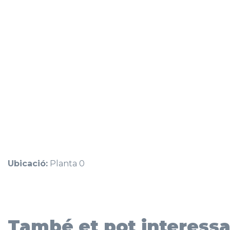
Ubicació:
Planta 0
També et pot interessa