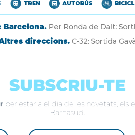
E
TREN
AUTOBÚS
BICIC
 Barcelona.
Per Ronda de Dalt: Sort
Altres direccions.
C-32: Sortida Gav
SUBSCRIU-TE
r
per estar a el dia de les novetats, el
Barnasud.