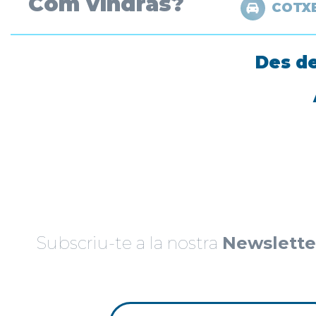
Com vindràs?
COTX
Des de
Subscriu-te a la nostra
Newslette