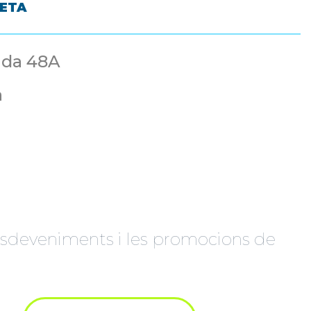
LETA
ida 48A
à
s esdeveniments i les promocions de