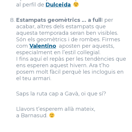
al perfil de
Dulceida
.
Estampats geomètrics … a full
I per
acabar, altres dels estampats que
aquesta temporada seran ben visibles.
Són els geomètrics i de rombes. Firmes
com
Valentino
aposten per aquests,
especialment en l’estil col·legial.
I fins aquí el repàs per les tendències que
ens esperen aquest hivern. Ara t’ho
posem molt fàcil perquè les incloguis en
el teu armari.
Saps la ruta cap a Gavà, oi que sí?
Llavors t’esperem allà mateix,
a Barnasud.