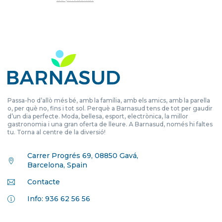
Passa-ho d’allò més bé, amb la família, amb els amics, amb la parella
o, per què no, fins i tot sol. Perquè a Barnasud tens de tot per gaudir
d’un dia perfecte. Moda, bellesa, esport, electrònica, la millor
gastronomia i una gran oferta de lleure. A Barnasud, només hi faltes
tu. Torna al centre de la diversió!
Carrer Progrés 69, 08850 Gavá,
Barcelona, Spain
Contacte
Info: 936 62 56 56