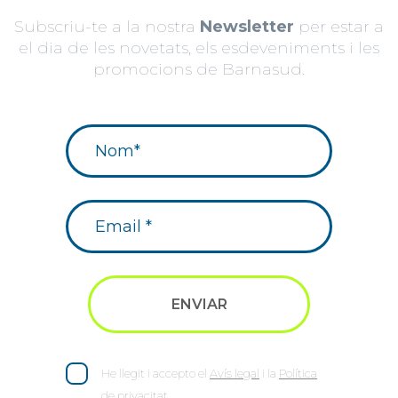
Subscriu-te a la nostra
Newsletter
per estar a
el dia de les novetats, els esdeveniments i les
promocions de Barnasud.
He llegit i accepto el
Avís legal
i la
Política
de privacitat