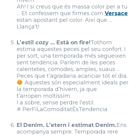
hivern.
Ah! I si creus que és massa color per a tu
… Et confessem que firmes com
Versace
estan apostant pel color. Així que …
Llança’t!
L’estil cozy … Està on fire!
Tothom
estima aquestes peces pel seu confort. I
per sort, una temporada més segueixen
sent tendència. Parlem de les peces
calentetes, còmodes, amples, suaus …
Peces que t’agradaria acariciar tot el dia.
Aquestes són especialment ideals per
la temporada d’hivern, ja que
t’arropen moltíssim.
I a sobre, sense perdre l’estil.
# PerFiLaComoditatÉsTendencia
El Denim. L’etern i estimat Denim.
Ens
acompanya sempre. Temporada rere