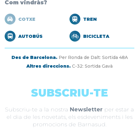
Com vindràs?
COTXE
TREN
AUTOBÚS
BICICLETA
Des de Barcelona.
Per Ronda de Dalt: Sortida 48A
Altres direccions.
C-32: Sortida Gavà
SUBSCRIU-TE
Subscriu-te a la nostra
Newsletter
per estar a
el dia de les novetats, els esdeveniments i les
promocions de Barnasud.