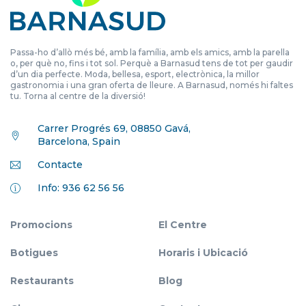
Passa-ho d’allò més bé, amb la família, amb els amics, amb la parella
o, per què no, fins i tot sol. Perquè a Barnasud tens de tot per gaudir
d’un dia perfecte. Moda, bellesa, esport, electrònica, la millor
gastronomia i una gran oferta de lleure. A Barnasud, només hi faltes
tu. Torna al centre de la diversió!
Carrer Progrés 69, 08850 Gavá,
Barcelona, Spain
Contacte
Info: 936 62 56 56
Promocions
El Centre
Botigues
Horaris i Ubicació
Restaurants
Blog