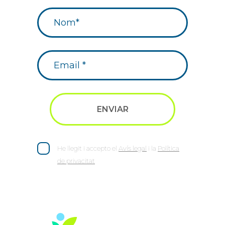
He llegit i accepto el
Avís legal
i la
Política
de privacitat