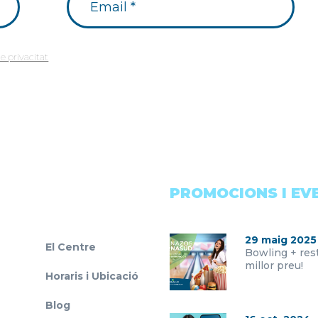
de privacitat
PROMOCIONS I EV
29 maig 2025
El Centre
Bowling + rest
millor preu!
Horaris i Ubicació
Blog