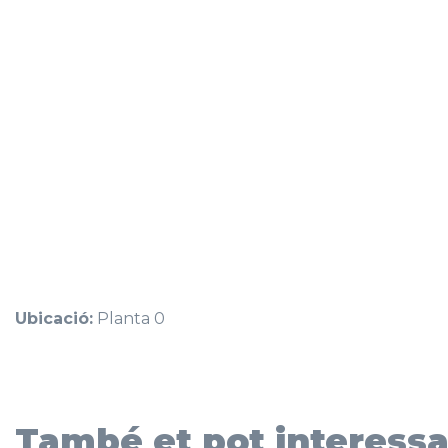
Ubicació:
Planta 0
També et pot interessa