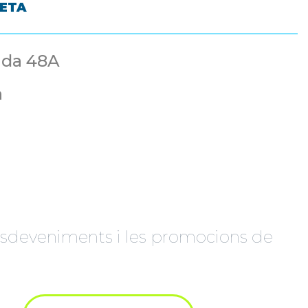
LETA
ida 48A
à
s esdeveniments i les promocions de