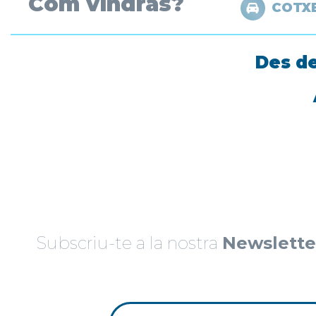
Com vindràs?
COTX
Des de
Subscriu-te a la nostra
Newslette