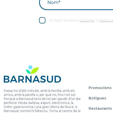
He llegit i accepto el
Avís legal
i la
Política 
Promocions
Passa-ho d’allò més bé, amb la família, amb els
amics, amb la parella o, per què no, fins i tot sol.
Botigues
Perquè a Barnasud tens de tot per gaudir d’un dia
perfecte. Moda, bellesa, esport, electrònica, la
millor gastronomia i una gran oferta de lleure. A
Restaurants
Barnasud, només hi faltes tu. Torna al centre de la