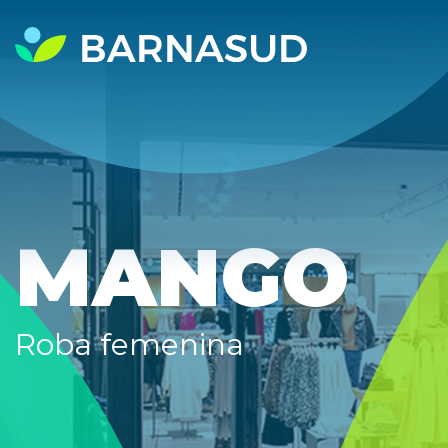
MANGO
Roba femenina