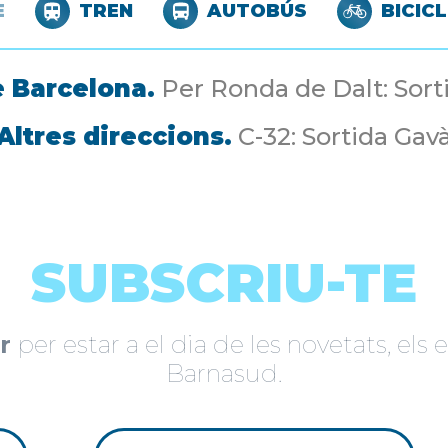
E
TREN
AUTOBÚS
BICIC
 Barcelona.
Per Ronda de Dalt: Sort
Altres direccions.
C-32: Sortida Gav
SUBSCRIU-TE
r
per estar a el dia de les novetats, el
Barnasud.