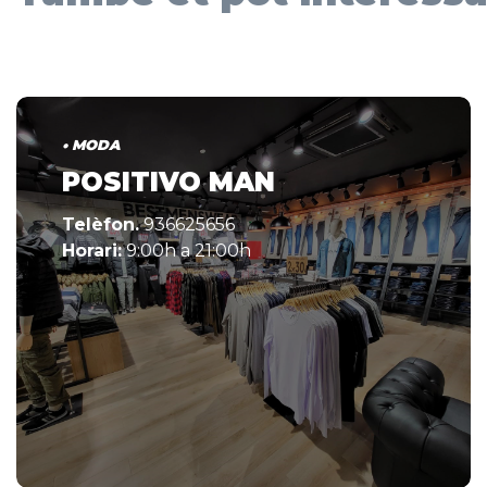
• MODA
POSITIVO MAN
Telèfon.
936625656
Horari:
9:00h a 21:00h