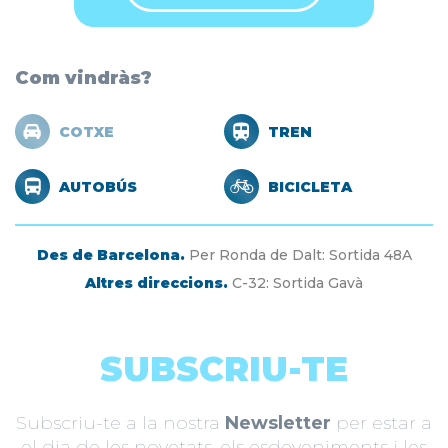
Com vindràs?
COTXE
TREN
AUTOBÚS
BICICLETA
Des de Barcelona.
Per Ronda de Dalt: Sortida 48A
Altres direccions.
C-32: Sortida Gavà
SUBSCRIU-TE
Subscriu-te a la nostra
Newsletter
per estar a
el dia de les novetats, els esdeveniments i les