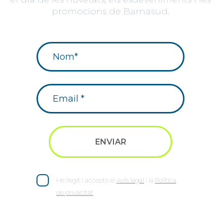
promocions de Barnasud.
He llegit i accepto el
Avís legal
i la
Política
de privacitat