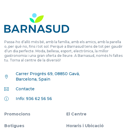
Passa-ho d’allò més bé, amb la família, amb els amics, amb la parella
o, per què no, fins i tot sol. Perquè a Barnasud tens de tot per gaudir
d’un dia perfecte. Moda, bellesa, esport, electrònica, la millor
gastronomia i una gran oferta de lleure. A Barnasud, només hi faltes
tu. Torna al centre de la diversió!
Carrer Progrés 69, 08850 Gavá,
Barcelona, Spain
Contacte
Info: 936 62 56 56
Promocions
El Centre
Botigues
Horaris i Ubicació