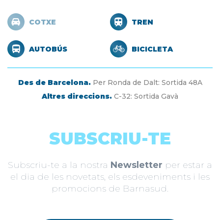
COTXE
TREN
AUTOBÚS
BICICLETA
Des de Barcelona.
Per Ronda de Dalt: Sortida 48A
Altres direccions.
C-32: Sortida Gavà
SUBSCRIU-TE
Subscriu-te a la nostra
Newsletter
per estar a
el dia de les novetats, els esdeveniments i les
promocions de Barnasud.