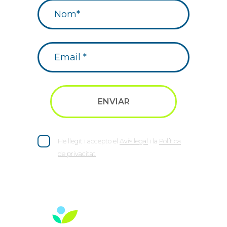
He llegit i accepto el
Avís legal
i la
Política
de privacitat