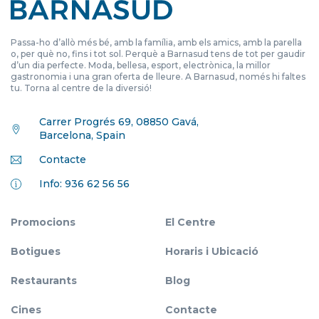
Passa-ho d’allò més bé, amb la família, amb els amics, amb la parella
o, per què no, fins i tot sol. Perquè a Barnasud tens de tot per gaudir
d’un dia perfecte. Moda, bellesa, esport, electrònica, la millor
gastronomia i una gran oferta de lleure. A Barnasud, només hi faltes
tu. Torna al centre de la diversió!
Carrer Progrés 69, 08850 Gavá,
Barcelona, Spain
Contacte
Info: 936 62 56 56
Promocions
El Centre
Botigues
Horaris i Ubicació
Restaurants
Blog
Cines
Contacte