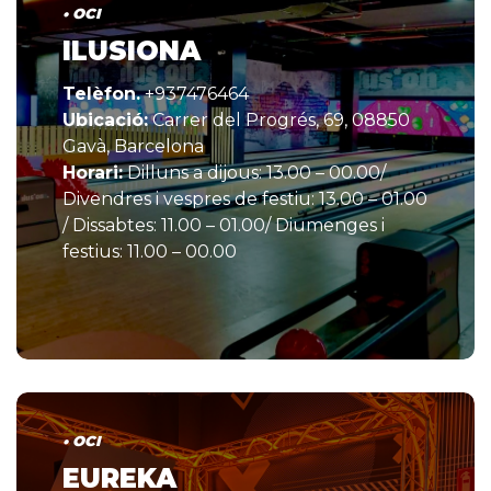
• OCI
ILUSIONA
Telèfon.
+937476464
Ubicació:
Carrer del Progrés, 69, 08850
Gavà, Barcelona
Horari:
Dilluns a dijous: 13.00 – 00.00/
Divendres i vespres de festiu: 13.00 – 01.00
/ Dissabtes: 11.00 – 01.00/ Diumenges i
festius: 11.00 – 00.00
• OCI
EUREKA